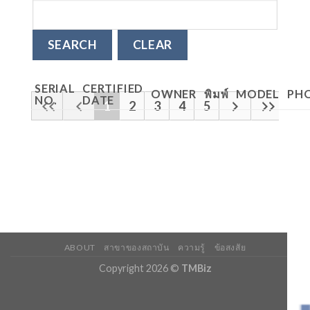
SERIAL
CERTIFIED
OWNER
พิมพ์
MODEL
PH
NO.
DATE
1
2
3
4
5
ABOUT
สาขาของสถาบัน
ความรู้
ข้อสงสัย
Copyright 2026 ©
TMBiz