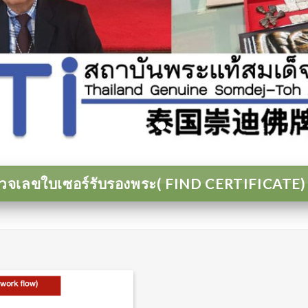
วจเลขใบเซอร์รับรองพระ( FIND CERTIFICATE)