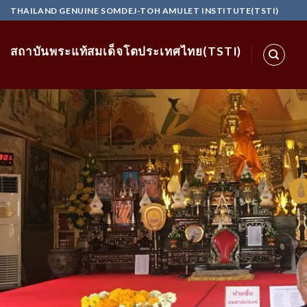
Skip
THAILAND GENUINE SOMDEJ-TOH AMULET INSTITUTE(TSTI)
to
content
สถาบันพระแท้สมเด็จโตประเทศไทย(TSTI)